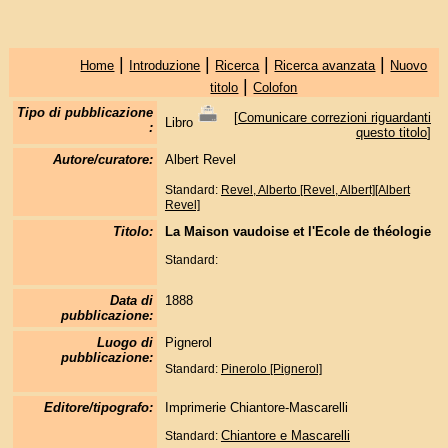
|
|
|
|
Home
Introduzione
Ricerca
Ricerca avanzata
Nuovo
|
titolo
Colofon
Tipo di pubblicazione
[
Comunicare correzioni riguardanti
Libro
:
questo titolo
]
Autore/curatore:
Albert Revel
Standard:
Revel, Alberto [Revel, Albert][Albert
Revel]
Titolo:
La Maison vaudoise et l'Ecole de théologie
Standard:
Data di
1888
pubblicazione:
Luogo di
Pignerol
pubblicazione:
Standard:
Pinerolo [Pignerol]
Editore/tipografo:
Imprimerie Chiantore-Mascarelli
Chiantore e Mascarelli
Standard: