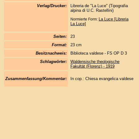
Verlag/Drucker:
Libreria de "La Luce" (Tipografia
alpina di U.C. Rastellini)
La Luce [Libreria
Normierte Form:
La Luce]
Seiten:
23
Format:
23 cm
Besitznachweis:
Biblioteca valdese - FS OP D 3
Schlagwörter:
Waldensische theologische
Fakultät (Florenz) - 1919
Zusammenfassung/Kommentar:
In cop.: Chiesa evangelica valdese