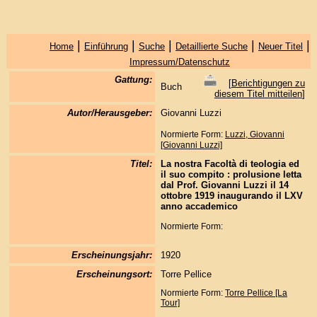
|
|
|
|
|
Home
Einführung
Suche
Detaillierte Suche
Neuer Titel
Impressum/Datenschutz
Gattung:
[
Berichtigungen zu
Buch
diesem Titel mitteilen
]
Autor/Herausgeber:
Giovanni Luzzi
Normierte Form:
Luzzi, Giovanni
[Giovanni Luzzi]
Titel:
La nostra Facoltà di teologia ed
il suo compito : prolusione letta
dal Prof. Giovanni Luzzi il 14
ottobre 1919 inaugurando il LXV
anno accademico
Normierte Form:
Erscheinungsjahr:
1920
Erscheinungsort:
Torre Pellice
Normierte Form:
Torre Pellice [La
Tour]