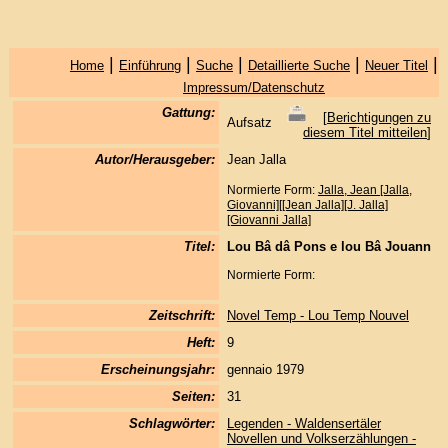
|
|
|
|
|
Home
Einführung
Suche
Detaillierte Suche
Neuer Titel
Impressum/Datenschutz
Gattung:
[
Berichtigungen zu
Aufsatz
diesem Titel mitteilen
]
Autor/Herausgeber:
Jean Jalla
Normierte Form:
Jalla, Jean [Jalla,
Giovanni][[Jean Jalla][J. Jalla]
[Giovanni Jalla]
Titel:
Lou Bâ dâ Pons e lou Bâ Jouann
Normierte Form:
Zeitschrift:
Novel Temp - Lou Temp Nouvel
Heft:
9
Erscheinungsjahr:
gennaio 1979
Seiten:
31
Schlagwörter:
Legenden - Waldensertäler
Novellen und Volkserzählungen -