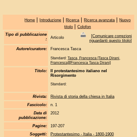
|
|
|
|
Home
Introduzione
Ricerca
Ricerca avanzata
Nuovo
|
titolo
Colofon
Tipo di pubblicazione
[
Comunicare correzioni
Articolo
:
riguardanti questo titolo
]
Autore/curatore:
Francesca Tasca
Standard:
Tasca, Francesca [Tasca Dirani,
Francesca][[Francesca Tasca Dirani]
Titolo:
Il protestantesimo italiano nel
Risorgimento
Standard:
Rivista:
Rivista di storia della chiesa in Italia
Fascicolo:
n. 1
Data di
2012
pubblicazione:
Pagine:
197-207
Soggetti:
Protestantesimo - Italia - 1800-1900