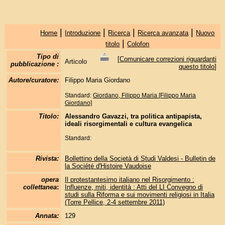
|
|
|
|
Home
Introduzione
Ricerca
Ricerca avanzata
Nuovo
|
titolo
Colofon
Tipo di
[
Comunicare correzioni riguardanti
Articolo
pubblicazione :
questo titolo
]
Autore/curatore:
Filippo Maria Giordano
Standard:
Giordano, Filippo Maria [Filippo Maria
Giordano]
Titolo:
Alessandro Gavazzi, tra politica antipapista,
ideali risorgimentali e cultura evangelica
Standard:
Rivista:
Bollettino della Società di Studi Valdesi - Bulletin de
la Société d'Histoire Vaudoise
opera
Il protestantesimo italiano nel Risorgimento :
collettanea
:
Influenze, miti, identità : Atti del LI Convegno di
studi sulla Riforma e sui movimenti religiosi in Italia
(Torre Pellice, 2-4 settembre 2011)
Annata:
129