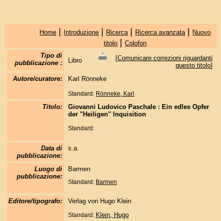
|
|
|
|
Home
Introduzione
Ricerca
Ricerca avanzata
Nuovo
|
titolo
Colofon
Tipo di
[
Comunicare correzioni riguardanti
Libro
pubblicazione :
questo titolo
]
Autore/curatore:
Karl Rönneke
Standard:
Rönneke, Karl
Titolo:
Giovanni Ludovico Paschale : Ein edles Opfer
der "Heiligen" Inquisition
Standard:
Data di
s.a.
pubblicazione:
Luogo di
Barmen
pubblicazione:
Standard:
Barmen
Editore/tipografo:
Verlag von Hugo Klein
Klein, Hugo
Standard: