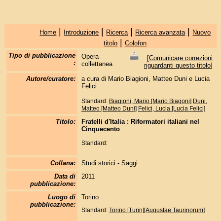
|
|
|
|
Home
Introduzione
Ricerca
Ricerca avanzata
Nuovo
|
titolo
Colofon
Tipo di pubblicazione
Opera
[
Comunicare correzioni
:
collettanea
riguardanti questo titolo
]
Autore/curatore:
a cura di Mario Biagioni, Matteo Duni e Lucia
Felici
Standard:
Biagioni, Mario [Mario Biagoni]
Duni,
Matteo [Matteo Duni]
Felici, Lucia [Lucia Felici]
Titolo:
Fratelli d'Italia : Riformatori italiani nel
Cinquecento
Standard:
Collana:
Studi storici - Saggi
Data di
2011
pubblicazione:
Luogo di
Torino
pubblicazione:
Standard:
Torino [Turin][Augustae Taurinorum]