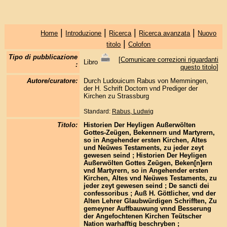
|
|
|
|
Home
Introduzione
Ricerca
Ricerca avanzata
Nuovo
|
titolo
Colofon
Tipo di pubblicazione
[
Comunicare correzioni riguardanti
Libro
:
questo titolo
]
Autore/curatore:
Durch Ludouicum Rabus von Memmingen,
der H. Schrift Doctorn vnd Prediger der
Kirchen zu Strassburg
Standard:
Rabus, Ludwig
Titolo:
Historien Der Heyligen Außerwölten
Gottes-Zeügen, Bekennern und Martyrern,
so in Angehender ersten Kirchen, Altes
und Neüwes Testaments, zu jeder zeyt
gewesen seind ; Historien Der Heyligen
Außerwölten Gottes Zeügen, Beken[n]ern
vnd Martyrern, so in Angehender ersten
Kirchen, Altes vnd Neüwes Testaments, zu
jeder zeyt gewesen seind ; De sancti dei
confessoribus ; Auß H. Göttlicher, vnd der
Alten Lehrer Glaubwürdigen Schrifften, Zu
gemeyner Auffbauwung vnnd Besserung
der Angefochtenen Kirchen Teütscher
Nation warhafftig beschryben ;