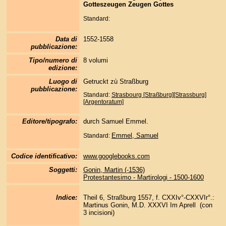
Gotteszeugen Zeugen Gottes
Standard:
Data di
1552-1558
pubblicazione:
Tipo/numero di
8 volumi
edizione:
Luogo di
Getruckt zù Straßburg
pubblicazione:
Standard:
Strasbourg [Straßburg][Strassburg]
[Argentoratum]
Editore/tipografo:
durch Samuel Emmel.
Emmel, Samuel
Standard:
Codice identificativo:
www.googlebooks.com
Soggetti:
Gonin, Martin (-1536)
Protestantesimo - Martirologi - 1500-1600
Indice:
Theil 6, Straßburg 1557, f. CXXIv°-CXXVIr°.:
Martinus Gonin, M.D. XXXVI Im Aprell (con
3 incisioni)