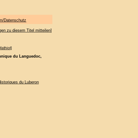
m/Datenschutz
gen zu diesem Titel mitteilen
]
athiot]
ethnique du Languedoc,
Historiques du Luberon