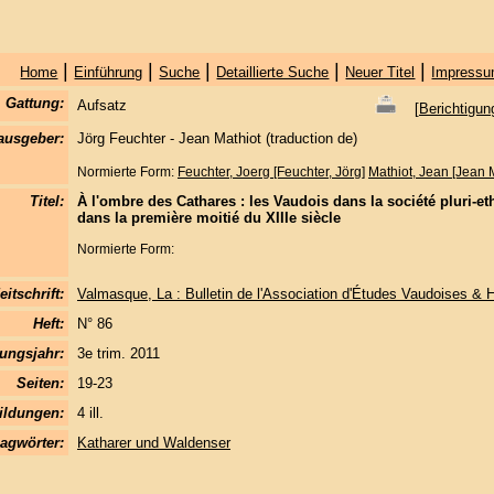
|
|
|
|
|
Home
Einführung
Suche
Detaillierte Suche
Neuer Titel
Impressu
Gattung:
Aufsatz
[
Berichtigun
ausgeber:
Jörg Feuchter - Jean Mathiot (traduction de)
Normierte Form:
Feuchter, Joerg [Feuchter, Jörg]
Mathiot, Jean [Jean M
Titel:
À l'ombre des Cathares : les Vaudois dans la société pluri-
dans la première moitié du XIIIe siècle
Normierte Form:
eitschrift:
Valmasque, La : Bulletin de l'Association d'Études Vaudoises & 
Heft:
N° 86
ungsjahr:
3e trim. 2011
Seiten:
19-23
ildungen:
4 ill.
agwörter:
Katharer und Waldenser