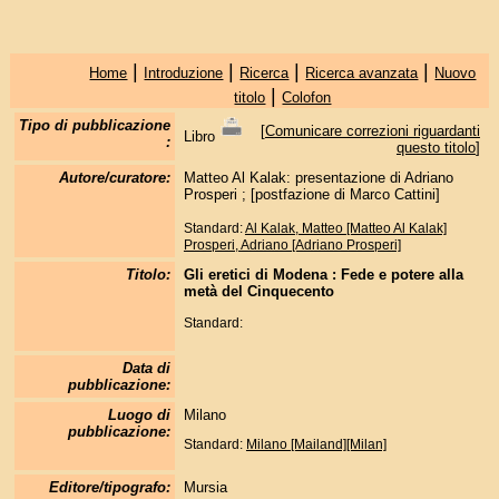
|
|
|
|
Home
Introduzione
Ricerca
Ricerca avanzata
Nuovo
|
titolo
Colofon
Tipo di pubblicazione
[
Comunicare correzioni riguardanti
Libro
:
questo titolo
]
Autore/curatore:
Matteo Al Kalak: presentazione di Adriano
Prosperi ; [postfazione di Marco Cattini]
Standard:
Al Kalak, Matteo [Matteo Al Kalak]
Prosperi, Adriano [Adriano Prosperi]
Titolo:
Gli eretici di Modena : Fede e potere alla
metà del Cinquecento
Standard:
Data di
pubblicazione:
Luogo di
Milano
pubblicazione:
Standard:
Milano [Mailand][Milan]
Editore/tipografo:
Mursia