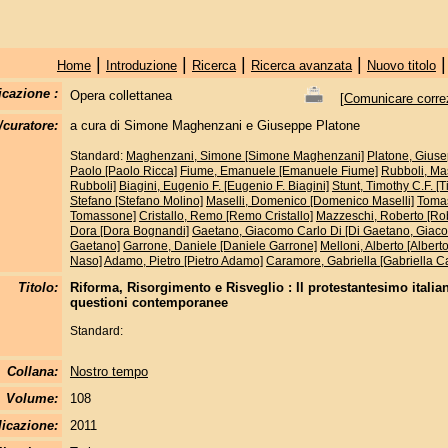
|
|
|
|
Home
Introduzione
Ricerca
Ricerca avanzata
Nuovo titolo
icazione :
Opera collettanea
[
Comunicare correzi
/curatore:
a cura di Simone Maghenzani e Giuseppe Platone
Standard:
Maghenzani, Simone [Simone Maghenzani]
Platone, Giuse
Paolo [Paolo Ricca]
Fiume, Emanuele [Emanuele Fiume]
Rubboli, Ma
Rubboli]
Biagini, Eugenio F. [Eugenio F. Biagini]
Stunt, Timothy C.F. [T
Stefano [Stefano Molino]
Maselli, Domenico [Domenico Maselli]
Tomas
Tomassone]
Cristallo, Remo [Remo Cristallo]
Mazzeschi, Roberto [Ro
Dora [Dora Bognandi]
Gaetano, Giacomo Carlo Di [Di Gaetano, Giac
Gaetano]
Garrone, Daniele [Daniele Garrone]
Melloni, Alberto [Albert
Naso]
Adamo, Pietro [Pietro Adamo]
Caramore, Gabriella [Gabriella 
Titolo:
Riforma, Risorgimento e Risveglio : Il protestantesimo italian
questioni contemporanee
Standard:
Collana:
Nostro tempo
Volume:
108
licazione:
2011