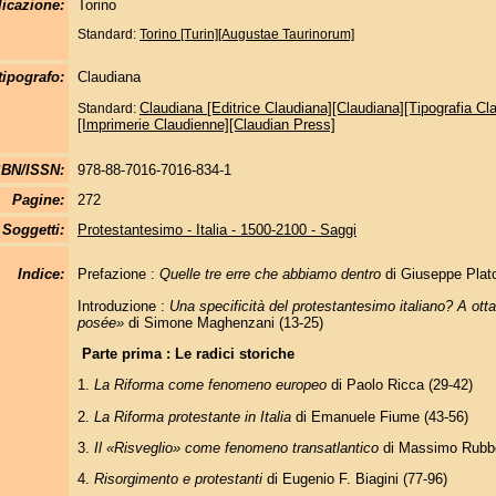
icazione:
Torino
Standard:
Torino [Turin][Augustae Taurinorum]
tipografo:
Claudiana
Claudiana [Editrice Claudiana][Claudiana][Tipografia Cl
Standard:
[Imprimerie Claudienne][Claudian Press]
SBN/ISSN:
978-88-7016-7016-834-1
Pagine:
272
Soggetti:
Protestantesimo - Italia - 1500-2100 - Saggi
Indice:
Prefazione :
Quelle tre erre che abbiamo dentro
di Giuseppe Plat
Introduzione :
Una specificità del protestantesimo italiano? A ot
posée»
di Simone Maghenzani (13-25)
Parte prima : Le radici storiche
1.
La Riforma come fenomeno europeo
di Paolo Ricca (29-42)
2.
La Riforma protestante in Italia
di Emanuele Fiume (43-56)
3.
Il «Risveglio» come fenomeno transatlantico
di Massimo Rubbo
4.
Risorgimento e protestanti
di Eugenio F. Biagini (77-96)