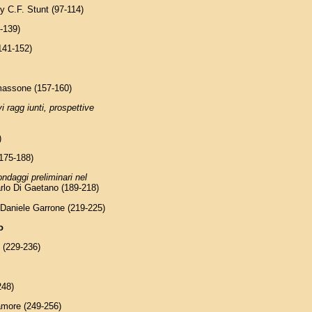
y C.F. Stunt (97-114)
-139)
141-152)
omassone (157-160)
i ragg iunti, prospettive
)
175-188)
ndaggi preliminari nel
rlo Di Gaetano (189-218)
 Daniele Garrone (219-225)
o
 (229-236)
248)
amore (249-256)