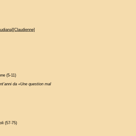
audiana][Claudienne]
one (5-11)
tant’anni da «Une question mal
li (57-75)