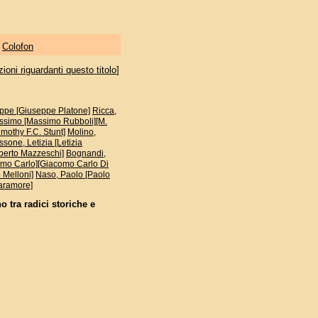
|
Colofon
oni riguardanti questo titolo
]
ppe [Giuseppe Platone]
Ricca,
ssimo [Massimo Rubboli][M.
imothy F.C. Stunt]
Molino,
sone, Letizia [Letizia
berto Mazzeschi]
Bognandi,
omo Carlo][Giacomo Carlo Di
o Melloni]
Naso, Paolo [Paolo
Caramore]
o tra radici storiche e