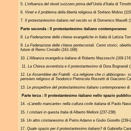
5.
L’influenza del réveil svizzero prima dell’Unità d’Italia
di Timoth
6.
Vinet e il problema della libertà religiosa
di Stefano Molino (115
7.
Il protestantesimo italiano nel secolo xx
di Domenico Maselli (
Parte seconda : Il protestantesimo italiano contemporaneo
8.
La Federazione delle chiese evangeliche in Italia
di Letizia T
9.
La Federazione delle chiese pentecostali. Cenni storici, obiettiv
future
di Remo Cristallo (161-168)
10.
L’Alleanza evangelica italiana
di Roberto Mazzeschi (169-174
11.
La Chiesa avventista e il protestantesimo
di Dora Bognandi (
12.
Le Assemblee dei Fratelli. «La religione che ci abbisogna»: so
pensiero religioso di Teodorico Pietrocola Rossetti
di Giacomo Ca
13.
Le prospettive del protestantesimo italiano contemporaneo
di
Parte terza : Il protestantesimo italiano nello spazio pubblic
14.
«L’anello mancante» nella cultura civile italiana
di Paolo Naso
15.
I cristiani in questa Italia
di Alberto Melloni (237-238)
16.
Un altro cristianesimo
di Pietro Adamo e Giulio Giorello (239-
17.
Quale spazio per il protestantesimo italiano?
di Gabriella Car