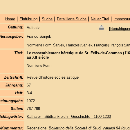
|
|
|
|
|
Home
Einführung
Suche
Detaillierte Suche
Neuer Titel
Impressu
Gattung:
Aufsatz
[
Berichtigun
Herausgeber:
Franco Sanjek
Normierte Form:
Šanjek, François [Sanjek, François][François San
Titel:
Le rassemblement hérétique de St. Félix-de-Caraman (1167
au XII siècle
Normierte Form:
Zeitschrift:
Revue d'histoire ecclésiastique
Jahrgang:
67
Heft:
3-4
einungsjahr:
1972
Seiten:
767-799
Schlagwörter:
Katharer - Südfrankreich - Geschichte - 1100-1200
/Kommentar:
Recensione:
Bollettino della Società di Studi Valdesi
94 (giug