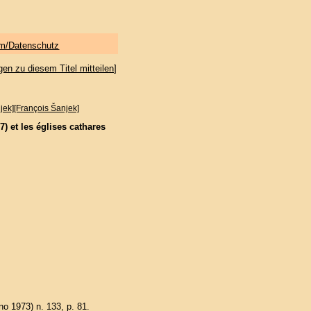
m/Datenschutz
gen zu diesem Titel mitteilen
]
jek][François Šanjek]
) et les églises cathares
no 1973) n. 133, p. 81.