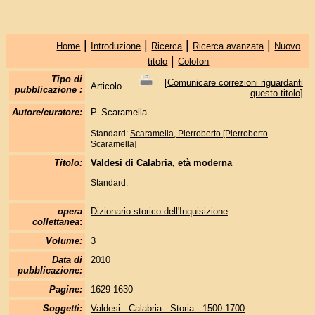
|
|
|
|
Home
Introduzione
Ricerca
Ricerca avanzata
Nuovo
|
titolo
Colofon
Tipo di
[
Comunicare correzioni riguardanti
Articolo
pubblicazione :
questo titolo
]
Autore/curatore:
P. Scaramella
Standard:
Scaramella, Pierroberto [Pierroberto
Scaramella]
Titolo:
Valdesi di Calabria, età moderna
Standard:
opera
Dizionario storico dell'Inquisizione
collettanea
:
Volume:
3
Data di
2010
pubblicazione:
Pagine:
1629-1630
Soggetti:
Valdesi - Calabria - Storia - 1500-1700