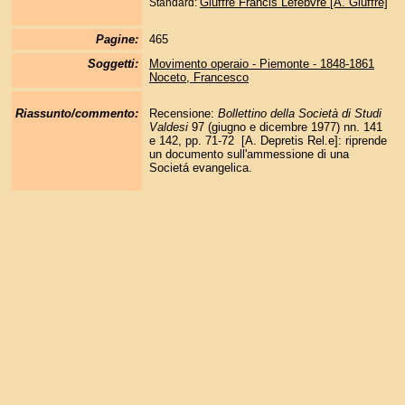
Giuffrè Francis Lefebvre [A. Giuffré]
Standard:
Pagine:
465
Soggetti:
Movimento operaio - Piemonte - 1848-1861
Noceto, Francesco
Riassunto/commento:
Recensione:
Bollettino della Società di Studi
Valdesi
97 (giugno e dicembre 1977) nn. 141
e 142, pp. 71-72 [A. Depretis Rel.e]: riprende
un documento sull'ammessione di una
Societá evangelica.