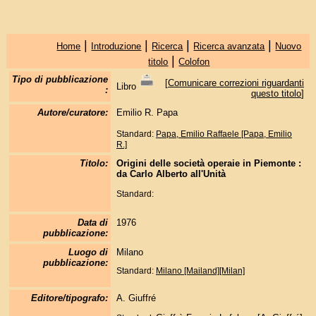
|
|
|
|
Home
Introduzione
Ricerca
Ricerca avanzata
Nuovo
|
titolo
Colofon
Tipo di pubblicazione
[
Comunicare correzioni riguardanti
Libro
:
questo titolo
]
Autore/curatore:
Emilio R. Papa
Standard:
Papa, Emilio Raffaele [Papa, Emilio
R.]
Titolo:
Origini delle società operaie in Piemonte :
da Carlo Alberto all'Unità
Standard:
Data di
1976
pubblicazione:
Luogo di
Milano
pubblicazione:
Standard:
Milano [Mailand][Milan]
Editore/tipografo:
A. Giuffré