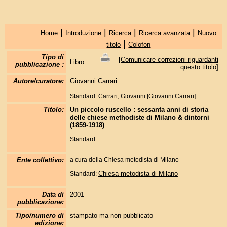
|
|
|
|
Home
Introduzione
Ricerca
Ricerca avanzata
Nuovo
|
titolo
Colofon
Tipo di
[
Comunicare correzioni riguardanti
Libro
pubblicazione :
questo titolo
]
Autore/curatore:
Giovanni Carrari
Standard:
Carrari, Giovanni [Giovanni Carrari]
Titolo:
Un piccolo ruscello : sessanta anni di storia
delle chiese methodiste di Milano & dintorni
(1859-1918)
Standard:
Ente collettivo:
a cura della Chiesa metodista di Milano
Chiesa metodista di Milano
Standard:
Data di
2001
pubblicazione:
Tipo/numero di
stampato ma non pubblicato
edizione: