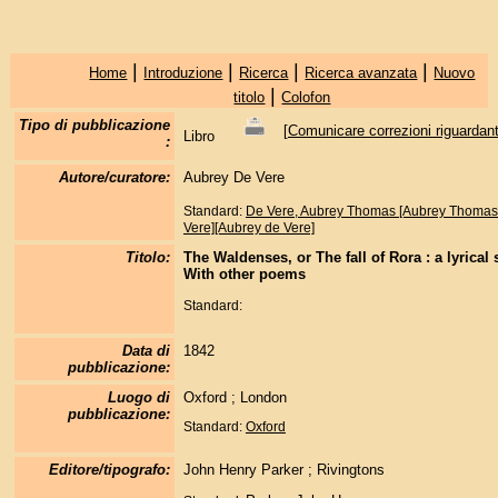
|
|
|
|
Home
Introduzione
Ricerca
Ricerca avanzata
Nuovo
|
titolo
Colofon
Tipo di pubblicazione
[
Comunicare correzioni riguardant
Libro
:
Autore/curatore:
Aubrey De Vere
Standard:
De Vere, Aubrey Thomas [Aubrey Thomas
Vere][Aubrey de Vere]
Titolo:
The Waldenses, or The fall of Rora : a lyrical 
With other poems
Standard:
Data di
1842
pubblicazione:
Luogo di
Oxford ; London
pubblicazione:
Standard:
Oxford
Editore/tipografo:
John Henry Parker ; Rivingtons