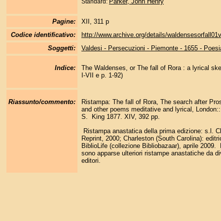
Parker, John Henry
Standard:
Pagine:
XII, 311 p
Codice identificativo:
http://www.archive.org/details/waldensesorfall01
Soggetti:
Valdesi - Persecuzioni - Piemonte - 1655 - Poesi
Indice:
The Waldenses, or The fall of Rora : a lyrical ske
I-VII e p. 1-92)
Riassunto/commento:
Ristampa: The fall of Rora, The search after Pro
and other poems meditative and lyrical, London:
S. King 1877. XIV, 392 pp.
Ristampa anastatica della prima edizione: s.l. C
Reprint, 2000; Charleston (South Carolina): editr
BiblioLife (collezione Bibliobazaar), aprile 2009.
sono apparse ulteriori ristampe anastatiche da di
editori.