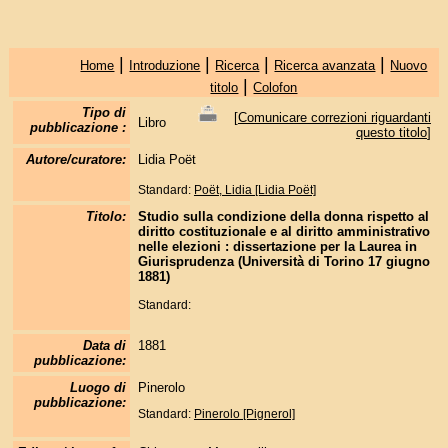
|
|
|
|
Home
Introduzione
Ricerca
Ricerca avanzata
Nuovo
|
titolo
Colofon
Tipo di
[
Comunicare correzioni riguardanti
Libro
pubblicazione :
questo titolo
]
Autore/curatore:
Lidia Poët
Standard:
Poët, Lidia [Lidia Poët]
Titolo:
Studio sulla condizione della donna rispetto al
diritto costituzionale e al diritto amministrativo
nelle elezioni : dissertazione per la Laurea in
Giurisprudenza (Università di Torino 17 giugno
1881)
Standard:
Data di
1881
pubblicazione:
Luogo di
Pinerolo
pubblicazione:
Standard:
Pinerolo [Pignerol]