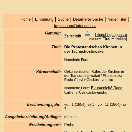
|
|
|
|
|
Home
Einführung
Suche
Detaillierte Suche
Neuer Titel
Impressum/Datenschutz
Gattung:
[
Berichtigungen zu
Zeitschrift
diesem Titel mitteilen
]
Titel:
Die Protestantischen Kirchen in
der Tschechoslowakei
Normierte Form:
Körperschaft:
Oekumenischen Rates der Kirchen in
der Tschechoslowakei / Ekumenická
Rada Církví v Československu.
Ekumenická Rada
Normierte Form:
Církví v Československu
Erscheinungsjahr:
vol. 1 (1954) no 1 - vol. 11 (1964) no
7
Ausgabebezeichnung/Auflage:
mensile
Erscheinungsort:
Praha