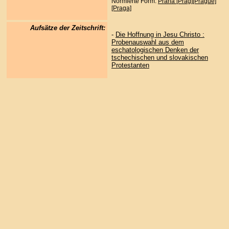
Normierte Form:
Praha [Prag][Prague]
[Praga]
Aufsätze der Zeitschrift:
-
Die Hoffnung in Jesu Christo :
Probenauswahl aus dem
eschatologischen Denken der
tschechischen und slovakischen
Protestanten