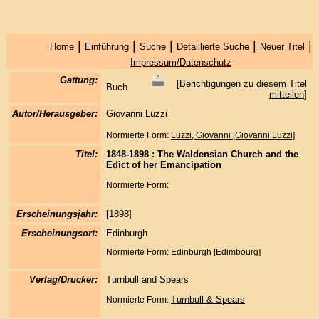
|
|
|
|
|
Home
Einführung
Suche
Detaillierte Suche
Neuer Titel
Impressum/Datenschutz
Gattung:
[
Berichtigungen zu diesem Titel
Buch
mitteilen
]
Autor/Herausgeber:
Giovanni Luzzi
Normierte Form:
Luzzi, Giovanni [Giovanni Luzzi]
Titel:
1848-1898 : The Waldensian Church and the
Edict of her Emancipation
Normierte Form:
Erscheinungsjahr:
[1898]
Erscheinungsort:
Edinburgh
Normierte Form:
Edinburgh [Edimbourg]
Verlag/Drucker:
Turnbull and Spears
Turnbull & Spears
Normierte Form: