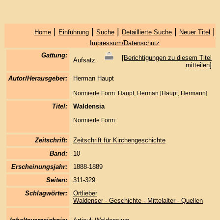
|
|
|
|
|
Home
Einführung
Suche
Detaillierte Suche
Neuer Titel
Impressum/Datenschutz
Gattung:
[
Berichtigungen zu diesem Titel
Aufsatz
mitteilen
]
Autor/Herausgeber:
Herman Haupt
Normierte Form:
Haupt, Herman [Haupt, Hermann]
Titel:
Waldensia
Normierte Form:
Zeitschrift:
Zeitschrift für Kirchengeschichte
Band:
10
Erscheinungsjahr:
1888-1889
Seiten:
311-329
Schlagwörter:
Ortlieber
Waldenser - Geschichte - Mittelalter - Quellen