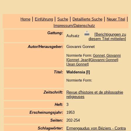
|
|
|
|
|
Home
Einführung
Suche
Detaillierte Suche
Neuer Titel
Impressum/Datenschutz
Gattung:
[
Berichtigungen zu
Aufsatz
diesem Titel mitteilen
]
Autor/Herausgeber:
Giovanni Gonnet
Normierte Form:
Gonnet, Giovanni
[Gonnet, Jean][Giovanni Gonnet]
[Jean Gonnet]
Titel:
Waldensia [I]
Normierte Form:
Zeitschrift:
Revue d'histoire et de philosophie
religieuses
Heft:
3
Erscheinungsjahr:
1953
Seiten:
202-254
Schlagwörter:
Ermengaudus von Béziers - Contra