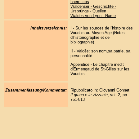
haereticos
Waldenser - Geschichte -
Ursprünge - Quellen
Waldes von Lyon - Name
Inhaltsverzeichnis:
I - Sur les sources de l'histoire des
Vaudois au Moyen Age (Notes
d'historiographie et de
bibliographie)
II - Valdès: son nom,sa patrie, sa
personnalité
Appendice - Le chapitre inédit
d'Ermengaud de St-Gilles sur les
Vaudois
Zusammenfassung/Kommentar:
Ripubblicato in: Giovanni Gonnet,
Il grano e le zizzanie
, vol. 2, pp.
751-813