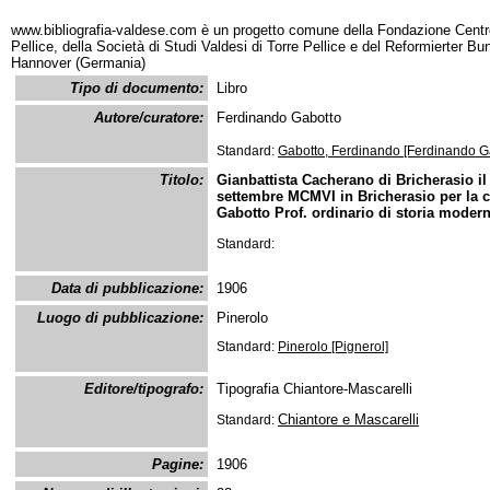
www.bibliografia-valdese.com è un progetto comune della Fondazione Centro
Pellice, della Società di Studi Valdesi di Torre Pellice e del Reformierter B
Hannover (Germania)
Tipo di documento:
Libro
Autore/curatore:
Ferdinando Gabotto
Standard:
Gabotto, Ferdinando [Ferdinando G
Titolo:
Gianbattista Cacherano di Bricherasio il 
settembre MCMVI in Bricherasio per la
Gabotto Prof. ordinario di storia modern
Standard:
Data di pubblicazione:
1906
Luogo di pubblicazione:
Pinerolo
Standard:
Pinerolo [Pignerol]
Editore/tipografo:
Tipografia Chiantore-Mascarelli
Chiantore e Mascarelli
Standard:
Pagine:
1906