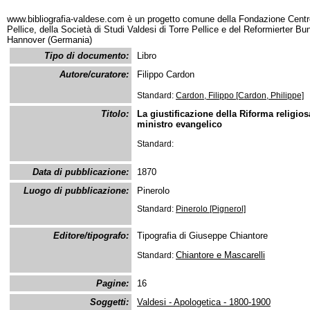
www.bibliografia-valdese.com è un progetto comune della Fondazione Centro
Pellice, della Società di Studi Valdesi di Torre Pellice e del Reformierter B
Hannover (Germania)
Tipo di documento:
Libro
Autore/curatore:
Filippo Cardon
Standard:
Cardon, Filippo [Cardon, Philippe]
Titolo:
La giustificazione della Riforma religio
ministro evangelico
Standard:
Data di pubblicazione:
1870
Luogo di pubblicazione:
Pinerolo
Standard:
Pinerolo [Pignerol]
Editore/tipografo:
Tipografia di Giuseppe Chiantore
Chiantore e Mascarelli
Standard:
Pagine:
16
Soggetti:
Valdesi - Apologetica - 1800-1900