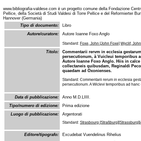
www.bibliografia-valdese.com è un progetto comune della Fondazione Centro
Pellice, della Società di Studi Valdesi di Torre Pellice e del Reformierter B
Hannover (Germania)
Tipo di documento:
Libro
Autore/curatore:
Autore Ioanne Foxo Anglo
Standard:
Foxe, John [John Foxe]
Wyclif, John
Titolo:
Commentarii rervm in ecclesia gestaru
persecutionum, à Vuicleui temporibus ad
Autore Ioanne Foxo Anglo. Hiis in calc
collectaneis quibusdam, Reginaldi Peco
quaedam ad Oxonienses.
Standard: Commentarii rerum in ecclesia ge
persecutionum. A Wiclevi temporibus ad hanc 
Data di pubblicazione:
Anno M.D.LIIII.
Tipo/numero di edizione:
Prima edizione
Luogo di pubblicazione:
Argentorati
Standard:
Strasbourg [Straßburg][Strassburg]
Editore/tipografo:
Excudebat Vuendelinus Rihelius