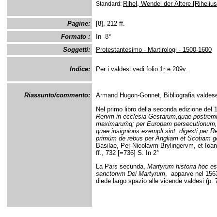
Rihel, Wendel der Ältere [Riheliu
Standard:
Pagine:
[8], 212 ff.
Formato :
In -8°
Soggetti:
Protestantesimo - Martirologi - 1500-1600
Indice:
Per i valdesi vedi folio 1r e 209v.
Riassunto/commento:
Armand Hugon-Gonnet, Bibliografia valdese
Nel primo libro della seconda edizione del 
R
ervm in ecclesia Gestarum,quae postremis
maximaruḿq; per Europam persecutionum, 
quae insignioris exempli sint, digesti pe
primùm de rebus per Angliam et Scotiam ges
Basilae, Per Nicolavm Brylingervm, et Io
ff., 732 [=736] S. In 2°
La Pars secunda,
Martyrum historia hoc 
sanctorvm Dei Martyrum
, apparve nel 1563
diede largo spazio alle vicende valdesi (p. 