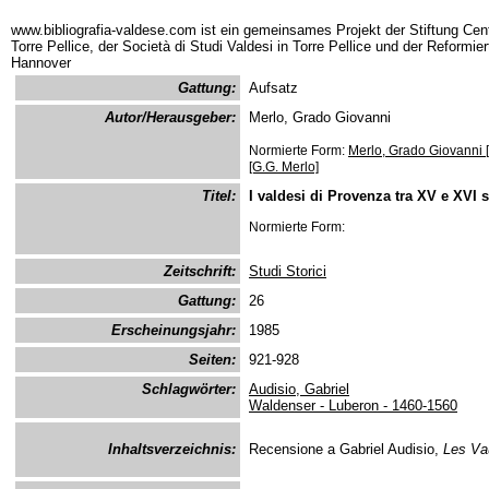
www.bibliografia-valdese.com ist ein gemeinsames Projekt der Stiftung Cent
Torre Pellice, der Società di Studi Valdesi in Torre Pellice und der Reformie
Hannover
Gattung:
Aufsatz
Autor/Herausgeber:
Merlo, Grado Giovanni
Normierte Form:
Merlo, Grado Giovanni 
[G.G. Merlo]
Titel:
I valdesi di Provenza tra XV e XVI 
Normierte Form:
Zeitschrift:
Studi Storici
Gattung:
26
Erscheinungsjahr:
1985
Seiten:
921-928
Schlagwörter:
Audisio, Gabriel
Waldenser - Luberon - 1460-1560
Inhaltsverzeichnis:
Recensione a Gabriel Audisio,
Les Va