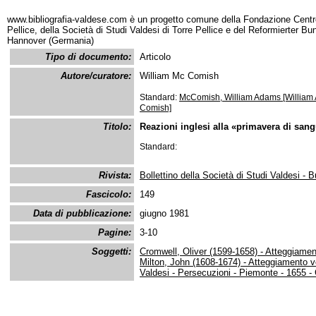
www.bibliografia-valdese.com è un progetto comune della Fondazione Centro
Pellice, della Società di Studi Valdesi di Torre Pellice e del Reformierter B
Hannover (Germania)
Tipo di documento:
Articolo
Autore/curatore:
William Mc Comish
Standard:
McComish, William Adams [William
Comish]
Titolo:
Reazioni inglesi alla «primavera di san
Standard:
Rivista:
Bollettino della Società di Studi Valdesi - B
Fascicolo:
149
Data di pubblicazione:
giugno 1981
Pagine:
3-10
Soggetti:
Cromwell, Oliver (1599-1658) - Atteggiamen
Milton, John (1608-1674) - Atteggiamento ve
Valdesi - Persecuzioni - Piemonte - 1655 - 