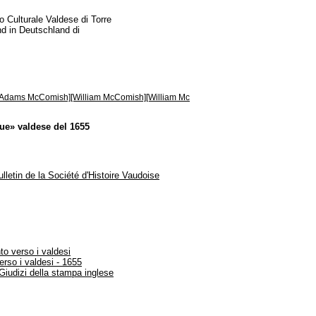
 Culturale Valdese di Torre
und in Deutschland di
 Adams McComish][William McComish][William Mc
gue» valdese del 1655
ulletin de la Société d'Histoire Vaudoise
to verso i valdesi
rso i valdesi - 1655
Giudizi della stampa inglese