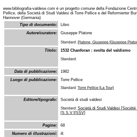
www.bibliografia-valdese.com è un progetto comune della Fondazione Centro
Pellice, della Società di Studi Valdesi di Torre Pellice e del Reformierter B
Hannover (Germania)
Tipo di documento:
Libro
Autore/curatore:
Giuseppe Platone
Standard:
Platone, Giuseppe [Giuseppe Plato
Titolo:
1532 Chanforan : svolta del valdismo
Standard:
Data di pubblicazione:
1982
Luogo di pubblicazione:
Torre Pellice
Standard:
Torre Pellice [La Tour]
Editore/tipografo:
Società di studi valdesi
Società di Studi Valdesi [Société
Standard:
[S.S.V.][SSV]
Pagine:
68
Numero di illustrazioni:
ill.