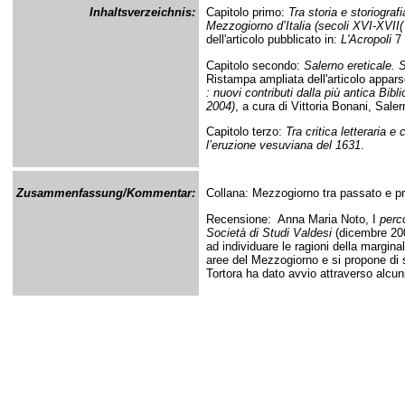
Inhaltsverzeichnis:
Capitolo primo:
Tra storia e storiograf
Mezzogiorno d’Italia (secoli XVI-XVII(
dell'articolo pubblicato in:
L'Acropoli
7 
Capitolo secondo:
Salerno ereticale. S
Ristampa ampliata dell'articolo appars
: nuovi contributi dalla più antica Bib
2004)
, a cura di Vittoria Bonani, Sale
Capitolo terzo:
Tra critica letteraria e
l’eruzione vesuviana del 1631
.
Zusammenfassung/Kommentar:
Collana: Mezzogiorno tra passato e pr
Recensione: Anna Maria Noto, I
perco
Società di Studi Valdesi
(dicembre 2007
ad individuare le ragioni della marginal
aree del Mezzogiorno e si propone di su
Tortora ha dato avvio attraverso alcuni