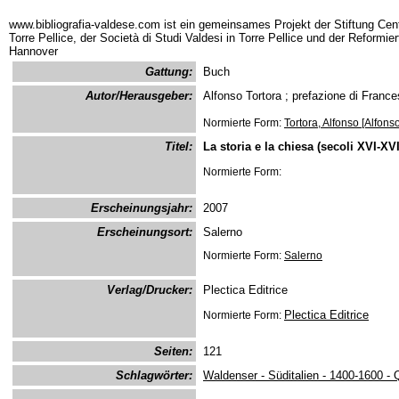
www.bibliografia-valdese.com ist ein gemeinsames Projekt der Stiftung Cent
Torre Pellice, der Società di Studi Valdesi in Torre Pellice und der Reformie
Hannover
Gattung:
Buch
Autor/Herausgeber:
Alfonso Tortora ; prefazione di Franc
Normierte Form:
Tortora, Alfonso [Alfonso
Titel:
La storia e la chiesa (secoli XVI-XVII
Normierte Form:
Erscheinungsjahr:
2007
Erscheinungsort:
Salerno
Normierte Form:
Salerno
Verlag/Drucker:
Plectica Editrice
Plectica Editrice
Normierte Form:
Seiten:
121
Schlagwörter:
Waldenser - Süditalien - 1400-1600 - 