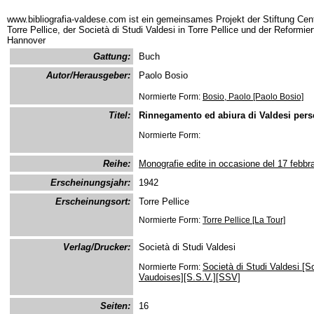
www.bibliografia-valdese.com ist ein gemeinsames Projekt der Stiftung Cent
Torre Pellice, der Società di Studi Valdesi in Torre Pellice und der Reformie
Hannover
Gattung:
Buch
Autor/Herausgeber:
Paolo Bosio
Normierte Form:
Bosio, Paolo [Paolo Bosio]
Titel:
Rinnegamento ed abiura di Valdesi perse
Normierte Form:
Reihe:
Monografie edite in occasione del 17 febbrai
Erscheinungsjahr:
1942
Erscheinungsort:
Torre Pellice
Normierte Form:
Torre Pellice [La Tour]
Verlag/Drucker:
Società di Studi Valdesi
Società di Studi Valdesi [S
Normierte Form:
Vaudoises][S.S.V.][SSV]
Seiten:
16