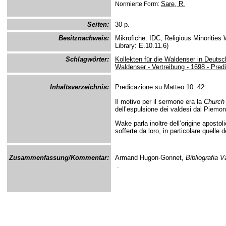
Sare, R.
Normierte Form:
Seiten:
30 p.
Besitznachweis:
Mikrofiche: IDC, Religious Minoritie
Library: E.10.11.6)
Schlagwörter:
Kollekten für die Waldenser in Deutsc
Waldenser - Vertreibung - 1698 - Pred
Inhaltsverzeichnis:
Predicazione su Matteo 10: 42.
Il motivo per il sermone era la
Church 
dell’espulsione dei valdesi dal Piemon
Wake parla inoltre dell’origine aposto
sofferte da loro, in particolare quelle
Zusammenfassung/Kommentar:
Armand Hugon-Gonnet,
Bibliografia 
.