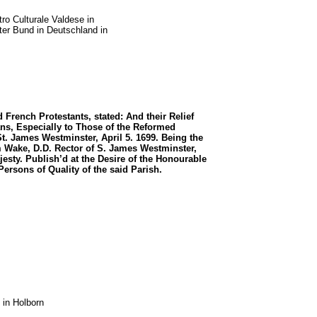
ro Culturale Valdese in
rter Bund in Deutschland in
 French Protestants, stated: And their Relief
s, Especially to Those of the Reformed
t. James Westminster, April 5. 1699. Being the
am Wake, D.D. Rector of S. James Westminster,
esty. Publish’d at the Desire of the Honourable
Persons of Quality of the said Parish.
 in Holborn