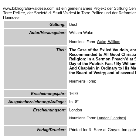
www.bibliografia-valdese.com ist ein gemeinsames Projekt der Stiftung Cent
Torre Pellice, der Società di Studi Valdesi in Torre Pellice und der Reformie
Hannover
Gattung:
Buch
Autor/Herausgeber:
William Wake
Normierte Form:
Wake, William
Titel:
The Case of the Exiled Vaudois, and
Recommended to All Good Christian
Religion: in a Sermon Preach’d at S
Day of the Publick Fast / By Willi
And Chaplain in Ordinary to His Maj
the Board of Vestry; and of several 
Normierte Form:
Erscheinungsjahr:
1699
Ausgabebezeichnung/Auflage:
In -8°
Erscheinungsort:
London
Normierte Form:
London [Londres]
Verlag/Drucker:
Printed for R. Sare at Grayes-Inn-gate