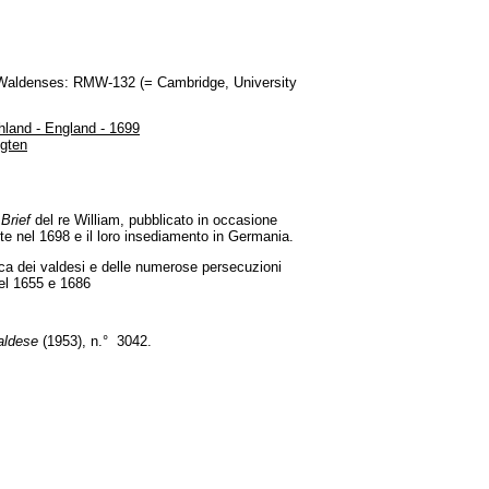
s Waldenses: RMW-132 (= Cambridge, University
hland - England - 1699
igten
Brief
del re William, pubblicato in occasione
te nel 1698 e il loro insediamento in Germania.
lica dei valdesi e delle numerose persecuzioni
 del 1655 e 1686
Valdese
(1953), n.° 3042.