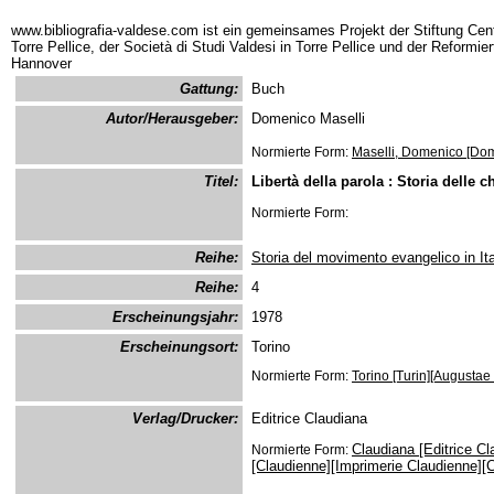
www.bibliografia-valdese.com ist ein gemeinsames Projekt der Stiftung Cent
Torre Pellice, der Società di Studi Valdesi in Torre Pellice und der Reformie
Hannover
Gattung:
Buch
Autor/Herausgeber:
Domenico Maselli
Normierte Form:
Maselli, Domenico [Dom
Titel:
Libertà della parola : Storia delle ch
Normierte Form:
Reihe:
Storia del movimento evangelico in Ita
Reihe:
4
Erscheinungsjahr:
1978
Erscheinungsort:
Torino
Normierte Form:
Torino [Turin][Augustae
Verlag/Drucker:
Editrice Claudiana
Claudiana [Editrice Cl
Normierte Form:
[Claudienne][Imprimerie Claudienne][