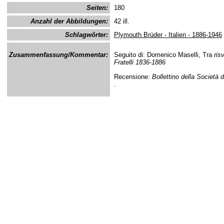
Seiten:
180
Anzahl der Abbildungen:
42 ill.
Schlagwörter:
Plymouth Brüder - Italien - 1886-1946
Zusammenfassung/Kommentar:
Seguito di: Domenico Maselli, Tra
ris
Fratelli 1836-1886
Recensione:
Bollettino della Società d
.