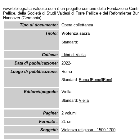
www.bibliografia-valdese.com è un progetto comune della Fondazione Centro
Pellice, della Società di Studi Valdesi di Torre Pellice e del Reformierter B
Hannover (Germania)
Tipo di documento:
Opera collettanea
Titolo:
Violenza sacra
Standard:
Collana:
I libri di Viella
Data di pubblicazione:
2022-
Luogo di pubblicazione:
Roma
Standard:
Roma [Rome][Rom]
Editore/tipografo:
Viella
Viella
Standard:
Pagine:
2 volumi
Formato :
21 cm
Soggetti:
Violenza religiosa - 1500-1700