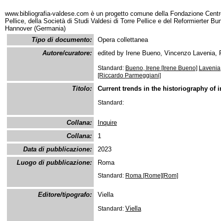
www.bibliografia-valdese.com è un progetto comune della Fondazione Centro
Pellice, della Società di Studi Valdesi di Torre Pellice e del Reformierter B
Hannover (Germania)
Tipo di documento:
Opera collettanea
Autore/curatore:
edited by Irene Bueno, Vincenzo Lavenia,
Standard:
Bueno, Irene [Irene Bueno]
Lavenia
[Riccardo Parmeggiani]
Titolo:
Current trends in the historiography of
Standard:
Collana:
Inquire
Collana:
1
Data di pubblicazione:
2023
Luogo di pubblicazione:
Roma
Standard:
Roma [Rome][Rom]
Editore/tipografo:
Viella
Viella
Standard: