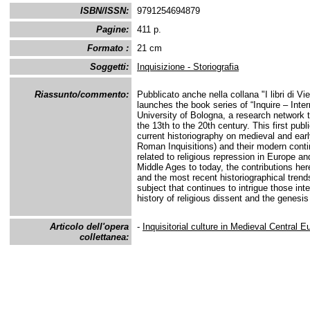
ISBN/ISSN:
9791254694879
Pagine:
411 p.
Formato :
21 cm
Soggetti:
Inquisizione - Storiografia
Riassunto/commento:
Pubblicato anche nella collana "I libri di Vi
launches the book series of “Inquire – Inter
University of Bologna, a research network t
the 13th to the 20th century. This first pub
current historiography on medieval and ear
Roman Inquisitions) and their modern conti
related to religious repression in Europe and
Middle Ages to today, the contributions her
and the most recent historiographical tre
subject that continues to intrigue those int
history of religious dissent and the genesi
Articolo dell'opera
-
Inquisitorial culture in Medieval Central E
collettanea: