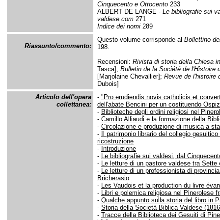
Cinquecento e Ottocento
233
ALBERT DE LANGE -
Le bibliografie sui 
valdese.com
271
Indice dei nomi
289
Questo volume corrisponde al
Bollettino de
Riassunto/commento:
198.
Recensioni:
Rivista di storia della Chiesa in
Tasca];
Bulletin de la Société de l'Histoir
[Marjolaine Chevallier];
Revue de l'histoire 
Dubois]
Articolo dell'opera
-
"Pro erudiendis novis catholicis et convert
collettanea:
dell'abate Bencini per un costituendo Ospi
-
Biblioteche degli ordini religiosi nel Pin
-
Camillo Alliaudi e la formazione della Bibl
-
Circolazione e produzione di musica a st
-
Il patrimonio librario del collegio gesuitico
ricostruzione
-
Introduzione
-
Le bibliografie sui valdesi, dal Cinquecen
-
Le letture di un pastore valdese tra Sett
-
Le letture di un professionista di provinc
Bricherasio
-
Les Vaudois et la production du livre éva
-
Libri e polemica religiosa nel Pinerolese 
-
Qualche appunto sulla storia del libro in P
-
Storia della Società Biblica Valdese (181
-
Tracce della Biblioteca dei Gesuiti di Pine