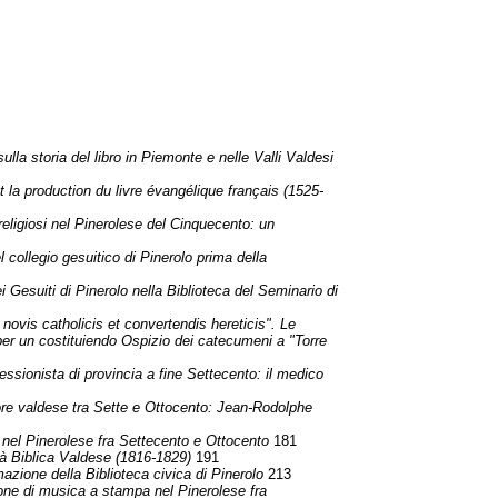
lla storia del libro in Piemonte e nelle Valli Valdesi
 la production du livre évangélique français (1525-
 religiosi nel Pinerolese del Cinquecento: un
el collegio gesuitico di Pinerolo prima della
i Gesuiti di Pinerolo nella Biblioteca del Seminario di
 novis catholicis et convertendis hereticis". Le
 per un costituiendo Ospizio dei catecumeni a "Torre
fessionista di provincia a fine Settecento: il medico
tore valdese tra Sette e Ottocento: Jean-Rodolphe
a nel Pinerolese fra Settecento e Ottocento
181
tà Biblica Valdese (1816-1829)
191
rmazione della Biblioteca civica di Pinerolo
213
one di musica a stampa nel Pinerolese fra