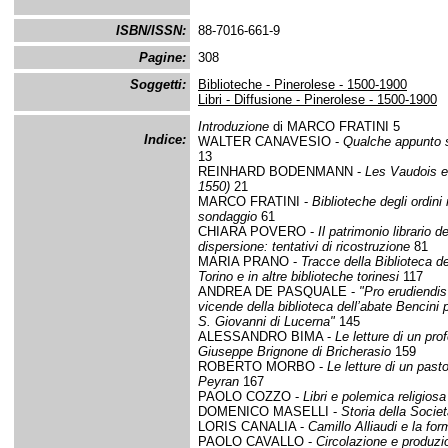
ISBN/ISSN:
88-7016-661-9
Pagine:
308
Soggetti:
Biblioteche - Pinerolese - 1500-1900
Libri - Diffusione - Pinerolese - 1500-1900
Introduzione
di MARCO FRATINI 5
Indice:
WALTER CANAVESIO -
Qualche appunto su
13
REINHARD BODENMANN -
Les Vaudois et
1550)
21
MARCO FRATINI -
Biblioteche degli ordini
sondaggio
61
CHIARA POVERO -
Il patrimonio librario d
dispersione: tentativi di ricostruzione
81
MARIA PRANO -
Tracce della Biblioteca de
Torino e in altre biblioteche torinesi
117
ANDREA DE PASQUALE -
"Pro erudiendis
vicende della biblioteca dell’abate Bencini
S. Giovanni di Lucerna"
145
ALESSANDRO BIMA -
Le letture di un pro
Giuseppe Brignone di Bricherasio
159
ROBERTO MORBO -
Le letture di un pas
Peyran
167
PAOLO COZZO -
Libri e polemica religios
DOMENICO MASELLI -
Storia della Socie
LORIS CANALIA -
Camillo Alliaudi e la fo
PAOLO CAVALLO -
Circolazione e produzi