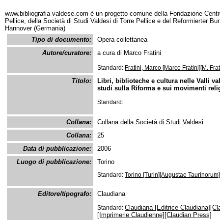
www.bibliografia-valdese.com è un progetto comune della Fondazione Centro
Pellice, della Società di Studi Valdesi di Torre Pellice e del Reformierter B
Hannover (Germania)
Tipo di documento:
Opera collettanea
Autore/curatore:
a cura di Marco Fratini
Standard:
Fratini, Marco [Marco Fratini][M. Frat
Titolo:
Libri, biblioteche e cultura nelle Valli 
studi sulla Riforma e sui movimenti religi
Standard:
Collana:
Collana della Società di Studi Valdesi
Collana:
25
Data di pubblicazione:
2006
Luogo di pubblicazione:
Torino
Standard:
Torino [Turin][Augustae Taurinorum]
Editore/tipografo:
Claudiana
Claudiana [Editrice Claudiana][Cl
Standard:
[Imprimerie Claudienne][Claudian Press]