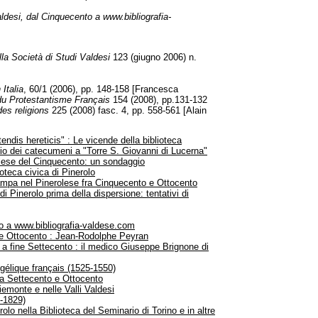
valdesi, dal Cinquecento a www.bibliografia-
lla Società di Studi Valdesi
123 (giugno 2006) n.
 Italia
, 60/1 (2006), pp. 148-158 [Francesca
e du Protestantisme Français
154 (2008), pp.131-132
des religions
225 (2008) fasc. 4, pp. 558-561 [Alain
endis hereticis" : Le vicende della biblioteca
zio dei catecumeni a "Torre S. Giovanni di Lucerna"
erolese del Cinquecento: un sondaggio
ioteca civica di Pinerolo
ampa nel Pinerolese fra Cinquecento e Ottocento
 di Pinerolo prima della dispersione: tentativi di
to a www.bibliografia-valdese.com
e e Ottocento : Jean-Rodolphe Peyran
ia a fine Settecento : il medico Giuseppe Brignone di
ngélique français (1525-1550)
fra Settecento e Ottocento
iemonte e nelle Valli Valdesi
6-1829)
rolo nella Biblioteca del Seminario di Torino e in altre