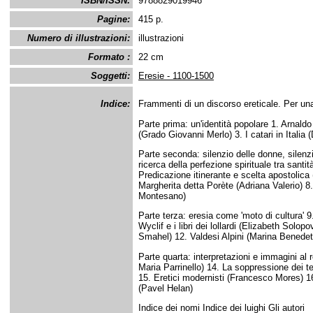
ISBN/ISSN:
9788829019946
Pagine:
415 p.
Numero di illustrazioni:
illustrazioni
Formato :
22 cm
Soggetti:
Eresie - 1100-1500
Indice:
Frammenti di un discorso ereticale. Per un
Parte prima: un'identità popolare 1. Arnal
(Grado Giovanni Merlo) 3. I catari in Italia 
Parte seconda: silenzio delle donne, silen
ricerca della perfezione spirituale tra sant
Predicazione itinerante e scelta apostolica
Margherita detta Porète (Adriana Valerio) 8
Montesano)
Parte terza: eresia come 'moto di cultura' 
Wyclif e i libri dei lollardi (Elizabeth Solopo
Smahel) 12. Valdesi Alpini (Marina Benedett
Parte quarta: interpretazioni e immagini al 
Maria Parrinello) 14. La soppressione dei te
15. Eretici modernisti (Francesco Mores) 1
(Pavel Helan)
Indice dei nomi Indice dei luighi Gli autori