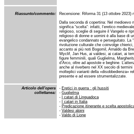
Riassunto/commento:
Recensione: Riforma 31 (13 ottobre 2023) n
Dalla seconda di copertina: Nel medioevo ne
significa “scelta”: infatti, l’eretico mediev
religioso, sceglie di seguire il Vangelo e r
religioso di donne e uomini è alla base di u
evangelico condannato e perseguitato. La “
rivoluzione culturale che coinvolge chierici, 
accanto ai più noti Bogomil, Arnaldo da Br
Wyclif, Jan Hus, ai valdesi, ai catari, ai te
figure femminili, quali Guglielma, Margherit
d’Arco, oltre ad apostole e beghine. L’atte
anche al riverbero nel XX secolo di termini
molteplici varianti della «disobbedienza» re
presente e ad essere strumentalizzate.
Articolo dell'opera
-
Eretici in guerra : gli hussiti
collettanea:
-
Guglielma
-
I catari di Linguadoca
-
I catari in Italia
-
Predicazione itinerante e scelta apostolic
-
Valdesi alpini
-
Valdo di Lione