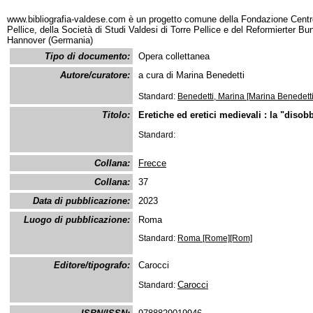
www.bibliografia-valdese.com è un progetto comune della Fondazione Centro
Pellice, della Società di Studi Valdesi di Torre Pellice e del Reformierter B
Hannover (Germania)
Tipo di documento:
Opera collettanea
Autore/curatore:
a cura di Marina Benedetti
Standard:
Benedetti, Marina [Marina Benedetti
Titolo:
Eretiche ed eretici medievali : la "disob
Standard:
Collana:
Frecce
Collana:
37
Data di pubblicazione:
2023
Luogo di pubblicazione:
Roma
Standard:
Roma [Rome][Rom]
Editore/tipografo:
Carocci
Carocci
Standard: