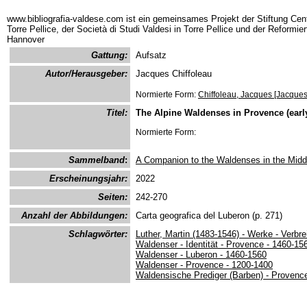
www.bibliografia-valdese.com ist ein gemeinsames Projekt der Stiftung Cent
Torre Pellice, der Società di Studi Valdesi in Torre Pellice und der Reformie
Hannover
Gattung:
Aufsatz
Autor/Herausgeber:
Jacques Chiffoleau
Normierte Form:
Chiffoleau, Jacques [Jacques
Titel:
The Alpine Waldenses in Provence (early
Normierte Form:
Sammelband
:
A Companion to the Waldenses in the Midd
Erscheinungsjahr:
2022
Seiten:
242-270
Anzahl der Abbildungen:
Carta geografica del Luberon (p. 271)
Schlagwörter:
Luther, Martin (1483-1546) - Werke - Verbre
Waldenser - Identität - Provence - 1460-15
Waldenser - Luberon - 1460-1560
Waldenser - Provence - 1200-1400
Waldensische Prediger (Barben) - Provenc