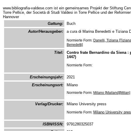
www.bibliografia-valdese.com ist ein gemeinsames Projekt der Stiftung Cent
Torre Pellice, der Società di Studi Valdesi in Torre Pellice und der Reformie
Hannover
Gattung:
Buch
Autor/Herausgeber:
a cura di Marina Benedetti e Tiziana D
Normierte Form:
Danelli, Tiziana [Tizian
Benedetti]
Titel:
Contro frate Bernardino da Siena :
1447)
Normierte Form:
Erscheinungsjahr:
2021
Erscheinungsort:
Milano
Normierte Form:
Milano [Mailand][Milan]
Verlag/Drucker:
Milano University press
Milano University pre
Normierte Form:
ISBN/ISSN:
9791280325037