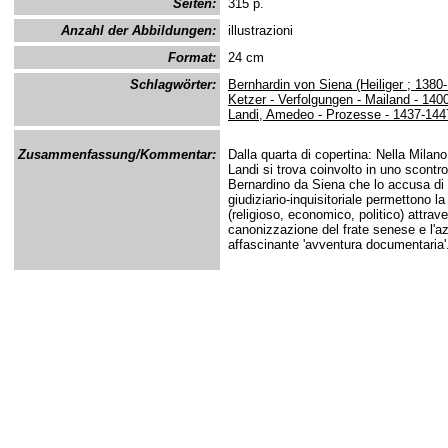
Seiten:
315 p.
Anzahl der Abbildungen:
illustrazioni
Format:
24 cm
Schlagwörter:
Bernhardin von Siena (Heiliger ; 1380
Ketzer - Verfolgungen - Mailand - 140
Landi, Amedeo - Prozesse - 1437-1447
Zusammenfassung/Kommentar:
Dalla quarta di copertina: Nella Milan
Landi si trova coinvolto in uno scontr
Bernardino da Siena che lo accusa di 
giudiziario-inquisitoriale permettono l
(religioso, economico, politico) attra
canonizzazione del frate senese e l'azi
affascinante 'avventura documentaria'