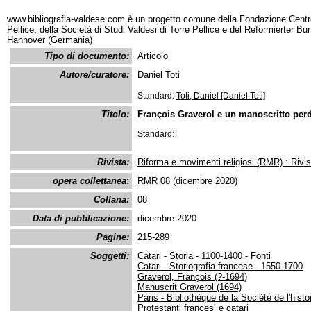
www.bibliografia-valdese.com è un progetto comune della Fondazione Centro
Pellice, della Società di Studi Valdesi di Torre Pellice e del Reformierter B
Hannover (Germania)
Tipo di documento:
Articolo
Autore/curatore:
Daniel Toti
Standard:
Toti, Daniel [Daniel Toti]
Titolo:
François Graverol e un manoscritto perd
Standard:
Rivista:
Riforma e movimenti religiosi (RMR) : Rivis
opera collettanea
:
RMR 08 (dicembre 2020)
Collana:
08
Data di pubblicazione:
dicembre 2020
Pagine:
215-289
Soggetti:
Catari - Storia - 1100-1400 - Fonti
Catari - Storiografia francese - 1550-1700
Graverol, François (?-1694)
Manuscrit Graverol (1694)
Paris - Bibliothèque de la Société de l'hist
Protestanti francesi e catari