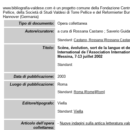
www.bibliografia-valdese.com è un progetto comune della Fondazione Centro
Pellice, della Società di Studi Valdesi di Torre Pellice e del Reformierter B
Hannover (Germania)
Tipo di documento:
Opera collettanea
Autore/curatore:
a cura di Rossana Castano ; Saverio Guida 
Standard:
Castano, Rossana [Rossana Casta
Titolo:
Scène, évolution, sort de la langue et d
International de l'Association Internati
Messina, 7-13 juillet 2002
Standard:
Data di pubblicazione:
2003
Luogo di pubblicazione:
Roma
Standard:
Roma [Rome][Rom]
Editore/tipografo:
Viella
Viella
Standard:
Articolo dell'opera
-
Nuove indagini sulla antica letteratura va
collettanea: