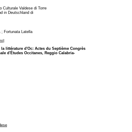
 Culturale Valdese di Torre
und in Deutschland di
; Fortunata Latella
no]
e la littérature d'Oc: Actes du Septième Congrès
onale d'Études Occitanes, Reggio Calabria-
ldese