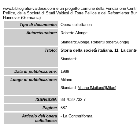
www.bibliografia-valdese.com è un progetto comune della Fondazione Centro
Pellice, della Società di Studi Valdesi di Torre Pellice e del Reformierter B
Hannover (Germania)
Tipo di documento:
Opera collettanea
Autore/curatore:
Roberto Alonge ..
Standard:
Alonge, Robert [Robert Alonge]
Titolo:
Storia della società italiana. 11. La cont
Standard:
Data di pubblicazione:
1989
Luogo di pubblicazione:
Milano
Standard:
Milano [Mailand][Milan]
ISBN/ISSN:
88-7039-732-7
Pagine:
587
Articolo dell'opera
-
La Controriforma
collettanea: