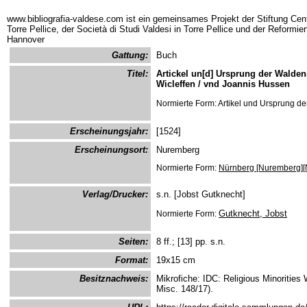
www.bibliografia-valdese.com ist ein gemeinsames Projekt der Stiftung Cent
Torre Pellice, der Società di Studi Valdesi in Torre Pellice und der Reformie
Hannover
Gattung:
Buch
Titel:
Artickel un[d] Ursprung der Walde
Wicleffen / vnd Joannis Hussen
Normierte Form: Artikel und Ursprung de
Erscheinungsjahr:
[1524]
Erscheinungsort:
Nuremberg
Normierte Form:
Nürnberg [Nuremberg][
Verlag/Drucker:
s.n. [Jobst Gutknecht]
Gutknecht, Jobst
Normierte Form:
Seiten:
8 ff.; [13] pp. s.n.
Format:
19x15 cm
Besitznachweis:
Mikrofiche: IDC: Religious Minorities
Misc. 148/17).