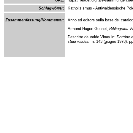
URL:
https://reader.digitale-sammlungen.de
Schlagwörter:
Katholizismus - Antiwaldensische Pol
Zusammenfassung/Kommentar:
Anno ed editore sulla base dei catalogh
Armand Hugon-Gonnet,
Bibliografia 
Descritto da Valdo Vinay in:
Dottrine e
studi valdesi
, n. 143 (giugno 1978), pp