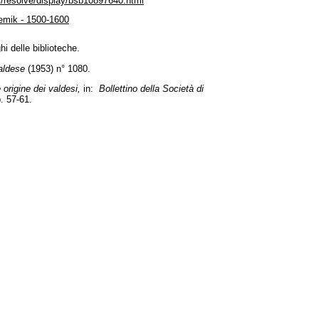
//resolve/display/bsb10897640.html
emik - 1500-1600
i delle biblioteche.
Valdese
(1953) n° 1080.
 origine dei valdesi,
in:
Bollettino della Società di
. 57-61.