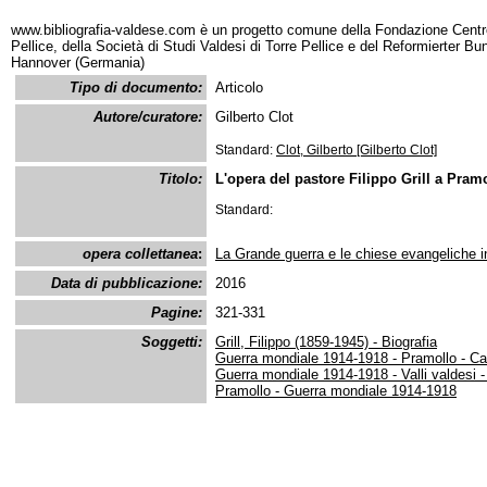
www.bibliografia-valdese.com è un progetto comune della Fondazione Centro
Pellice, della Società di Studi Valdesi di Torre Pellice e del Reformierter B
Hannover (Germania)
Tipo di documento:
Articolo
Autore/curatore:
Gilberto Clot
Standard:
Clot, Gilberto [Gilberto Clot]
Titolo:
L'opera del pastore Filippo Grill a Pram
Standard:
opera collettanea
:
La Grande guerra e le chiese evangeliche in
Data di pubblicazione:
2016
Pagine:
321-331
Soggetti:
Grill, Filippo (1859-1945) - Biografia
Guerra mondiale 1914-1918 - Pramollo - Ca
Guerra mondiale 1914-1918 - Valli valdesi -
Pramollo - Guerra mondiale 1914-1918