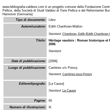
www.bibliografia-valdese.com è un progetto comune della Fondazione Centro
Pellice, della Società di Studi Valdesi di Torre Pellice e del Reformierter B
Hannover (Germania)
Tipo di documento:
Libro
Autore/curatore:
Edith Chanforan-Walton
Standard:
Chanforan, Edith [Edith Chanforan-
Titolo:
Héritage vaudois : Roman historique et fa
2006
Standard:
Data di pubblicazione:
[2006]
Luogo di pubblicazione:
Carrières s/s Poissy
Standard:
Carrières-sous-Poissy
Editore/tipografo:
[La Cause]
La Cause
Standard:
Pagine:
65
Numero di illustrazioni:
Ill.