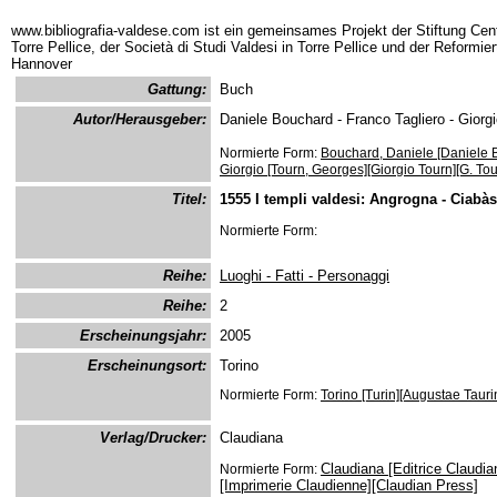
www.bibliografia-valdese.com ist ein gemeinsames Projekt der Stiftung Cent
Torre Pellice, der Società di Studi Valdesi in Torre Pellice und der Reformie
Hannover
Gattung:
Buch
Autor/Herausgeber:
Daniele Bouchard - Franco Tagliero - Giorg
Normierte Form:
Bouchard, Daniele [Daniele 
Giorgio [Tourn, Georges][Giorgio Tourn][G. To
Titel:
1555 I templi valdesi: Angrogna - Ciabàs
Normierte Form:
Reihe:
Luoghi - Fatti - Personaggi
Reihe:
2
Erscheinungsjahr:
2005
Erscheinungsort:
Torino
Normierte Form:
Torino [Turin][Augustae Taur
Verlag/Drucker:
Claudiana
Claudiana [Editrice Claudia
Normierte Form:
[Imprimerie Claudienne][Claudian Press]