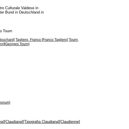
ro Culturale Valdese in
rter Bund in Deutschland in
io Tourn
Bouchard]
Tagliero, Franco [Franco Tagliero]
Tourn,
urn][Georges Tourn]
inorum]
na][Claudiana][Tipografia Claudiana][Claudienne]