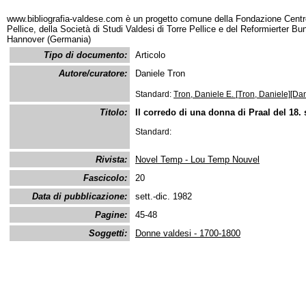
www.bibliografia-valdese.com è un progetto comune della Fondazione Centro
Pellice, della Società di Studi Valdesi di Torre Pellice e del Reformierter B
Hannover (Germania)
Tipo di documento:
Articolo
Autore/curatore:
Daniele Tron
Standard:
Tron, Daniele E. [Tron, Daniele][Dan
Titolo:
Il corredo di una donna di Praal del 18.
Standard:
Rivista:
Novel Temp - Lou Temp Nouvel
Fascicolo:
20
Data di pubblicazione:
sett.-dic. 1982
Pagine:
45-48
Soggetti:
Donne valdesi - 1700-1800