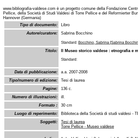
www.bibliografia-valdese.com è un progetto comune della Fondazione Centro
Pellice, della Società di Studi Valdesi di Torre Pellice e del Reformierter B
Hannover (Germania)
Tipo di documento:
Libro
Autore/curatore:
Sabrina Bocchino
Standard:
Bocchino, Sabrina [Sabrina Bocchi
Titolo:
Il Museo storico valdese : etnografia e 
Standard:
Data di pubblicazione:
a.a. 2007-2008
Tipo/numero di edizione:
Tesi di laurea
Pagine:
136 c.
Numero di illustrazioni:
ill.
Formato :
30 cm
Luogo di reperimento:
Biblioteca della Società di studi valdesi - 
Soggetti:
Tesi di laurea
Torre Pellice - Museo valdese