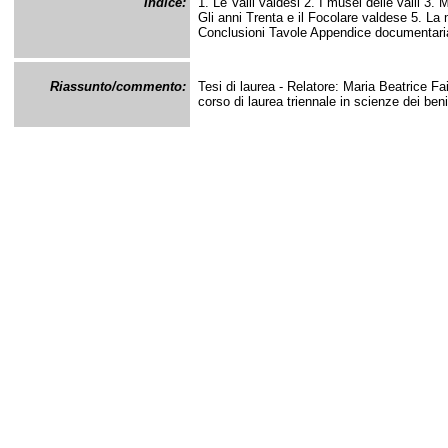
Indice:
1. Le Valli valdesi 2. I musei delle valli 3. 
Gli anni Trenta e il Focolare valdese 5. L
Conclusioni Tavole Appendice documentaria
Riassunto/commento:
Tesi di laurea - Relatore: Maria Beatrice Faill
corso di laurea triennale in scienze dei beni