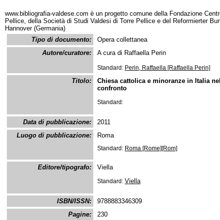
www.bibliografia-valdese.com è un progetto comune della Fondazione Centro
Pellice, della Società di Studi Valdesi di Torre Pellice e del Reformierter B
Hannover (Germania)
Tipo di documento:
Opera collettanea
Autore/curatore:
A cura di Raffaella Perin
Standard:
Perin, Raffaella [Raffaella Perin]
Titolo:
Chiesa cattolica e minoranze in Italia n
confronto
Standard:
Data di pubblicazione:
2011
Luogo di pubblicazione:
Roma
Standard:
Roma [Rome][Rom]
Editore/tipografo:
Viella
Viella
Standard:
ISBN/ISSN:
9788883346309
Pagine:
230