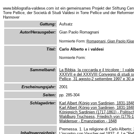
www.bibliografia-valdese.com ist ein gemeinsames Projekt der Stiftung Cent
Torre Pellice, der Società di Studi Valdesi in Torre Pellice und der Reformie
Hannover
Gattung:
Aufsatz
Autor/Herausgeber:
Gian Paolo Romagnani
Normierte Form:
Romagnani, Gian Paolo [Gia
Titel:
Carlo Alberto e i valdesi
Normierte Form:
Sammelband
:
La Bibbia, la coccarda e il tricolore : I val
XXXVII e del XXXVIII Convegno di studi sull
Pellice, 31 agosto-2 settembre 1997 e 30 a
Erscheinungsjahr:
2001
Seiten:
pp. 285-304
Schlagwörter:
Karl Albert (König von Sardinien, 1831-1848
Karl Albert (König von Sardinien, 1831-18
Königreich Sardinien (1717-1861) - Politisc
Waldburg Truchsess, Friedrich von (1776-1
Waldenser - Emanzipation - 1848
Premessa. 1. La religione di Carlo Alberto; 
Inhaltsverzeichnis:
L'incontro con Vaucher nel 1837; 4. Le "Ref