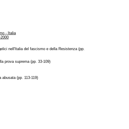
mo - Italia
0-2000
lici nell'Italia del fascismo e della Resistenza (pp.
alla prova suprema (pp. 33-109)
 abusata (pp. 113-119)