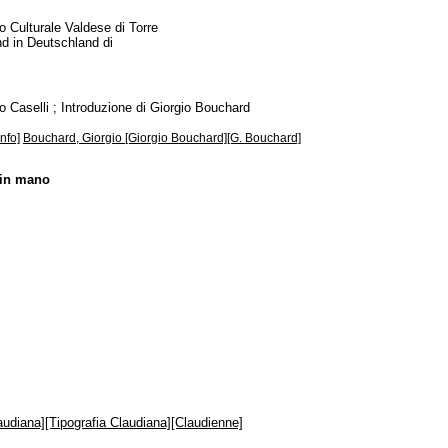
 Culturale Valdese di Torre
und in Deutschland di
Caselli ; Introduzione di Giorgio Bouchard
nfo]
Bouchard, Giorgio [Giorgio Bouchard][G. Bouchard]
 in mano
audiana][Tipografia Claudiana][Claudienne]