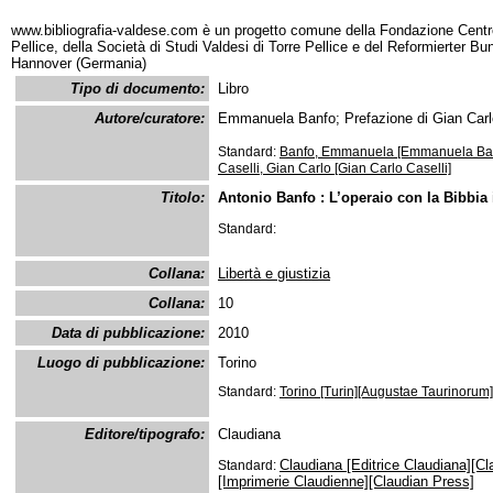
www.bibliografia-valdese.com è un progetto comune della Fondazione Centro
Pellice, della Società di Studi Valdesi di Torre Pellice e del Reformierter B
Hannover (Germania)
Tipo di documento:
Libro
Autore/curatore:
Emmanuela Banfo; Prefazione di Gian Carlo 
Standard:
Banfo, Emmanuela [Emmanuela Ba
Caselli, Gian Carlo [Gian Carlo Caselli]
Titolo:
Antonio Banfo : L’operaio con la Bibbia
Standard:
Collana:
Libertà e giustizia
Collana:
10
Data di pubblicazione:
2010
Luogo di pubblicazione:
Torino
Standard:
Torino [Turin][Augustae Taurinorum]
Editore/tipografo:
Claudiana
Claudiana [Editrice Claudiana][Cl
Standard:
[Imprimerie Claudienne][Claudian Press]