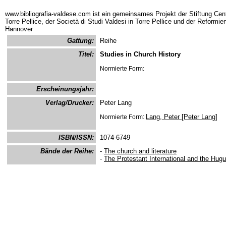
www.bibliografia-valdese.com ist ein gemeinsames Projekt der Stiftung Cent
Torre Pellice, der Società di Studi Valdesi in Torre Pellice und der Reformie
Hannover
Gattung:
Reihe
Titel:
Studies in Church History
Normierte Form:
Erscheinungsjahr:
Verlag/Drucker:
Peter Lang
Lang, Peter [Peter Lang]
Normierte Form:
ISBN/ISSN:
1074-6749
Bände der Reihe:
-
The church and literature
-
The Protestant International and the Hugue